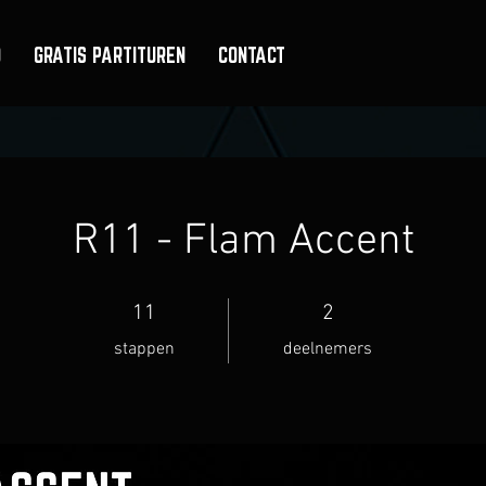
O
GRATIS PARTITUREN
CONTACT
R11 - Flam Accent
11 stappen
2 deelnemers
11
2
stappen
deelnemers