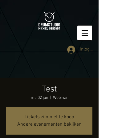
Inloggen
Test
ma 02 jun
  |  
Webinar
Tickets zijn niet te koop
Andere evenementen bekijken