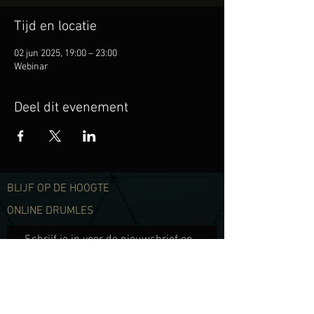
Tijd en locatie
02 jun 2025, 19:00 – 23:00
Webinar
Deel dit evenement
BLIJF OP DE HOOGTE
ONLINE DRUMLES
Cursussen Drums
PRIVELESSEN
Kalender
Leerlinge
n+
Schrijf je in voor de nieuwsbrief en
Songs
blijf op de hoogte van al het nieuws.
40 Rudiments