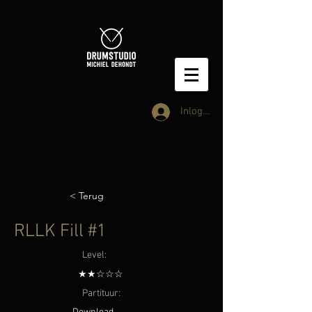
Inloggen
< Terug
RLLK Fill #1
Level:
★★☆☆☆
Partituur: